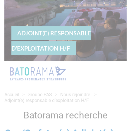
ADJOINT(E) RESPONSABLE
D’EXPLOITATION H/F
Accueil
Groupe PAS
Nous rejoindre
Adjoint(e) responsable d’exploitation H/F
Batorama recherche