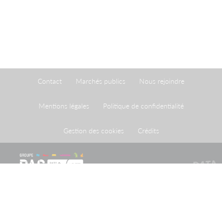
Contact
Marchés publics
Nous rejoindre
Mentions légales
Politique de confidentialité
Gestion des cookies
Crédits
Le Port de Strasbourg est un établissement public à
caractère administratif créé par une loi du 26 avril 1924
ayant homologué une convention du 20 mai 1923
conclue entre l'Etat et la Ville de Strasbourg.