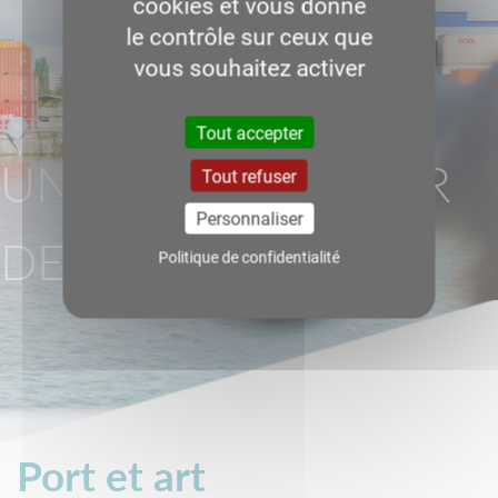
cookies et vous donne
le contrôle sur ceux que
vous souhaitez activer
Tout accepter
UN PORT AU CŒUR
Tout refuser
Personnaliser
DE LA VILLE
Politique de confidentialité
Port et art