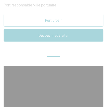
Port responsable
Ville portuaire
Port urbain
Port urbain
Découvrir et visiter