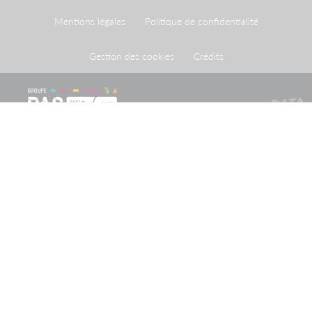
Mentions légales
Politique de confidentialité
Gestion des cookies
Crédits
Le Port de Strasbourg est un établissement public à
caractère administratif créé par une loi du 26 avril 1924
ayant homologué une convention du 20 mai 1923
conclue entre l'Etat et la Ville de Strasbourg.
Recevoir notre newsletter
Restez informé des actualités et informations importantes
du Groupe PAS