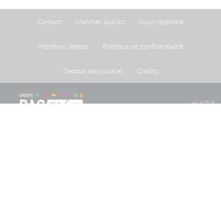
Contact
Marchés publics
Nous rejoindre
Mentions légales
Politique de confidentialité
Gestion des cookies
Crédits
Le Port de Strasbourg est un établissement public à
caractère administratif créé par une loi du 26 avril 1924
ayant homologué une convention du 20 mai 1923
conclue entre l'Etat et la Ville de Strasbourg.
Recevoir notre newsletter