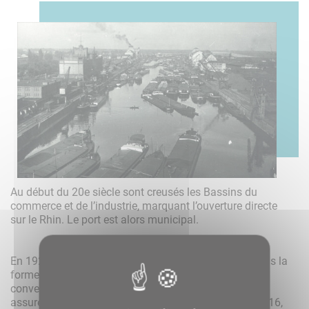
Au début du 20e siècle sont creusés les Bassins du
commerce et de l’industrie, marquant l’ouverture directe
sur le Rhin. Le port est alors municipal.
En 1926, le Port autonome de Strasbourg est créé sous la
forme d’un établissement public, en application d’une
convention entre l’État et la Ville de Strasbourg, pour
assurer l’extension des installations portuaires. En 2016,