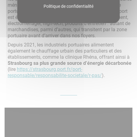
ménagères, déchets, ferraille, papier, c’est sur la zone
Politique de confidentialité
portuaire qu’ils sont traités, valorisés et recyclés. Le port
est également une vaste zone de stockage. Habillement,
électroménager, high-tech, produits d’entretien : autant de
marchandises, parmi d’autres, qui transitent par la zone
portuaire avant d’arriver dans nos foyers.
Depuis 2021, les industriels portuaires alimentent
également le chauffage urbain des particuliers et des
établissements, comme la clinique Rhéna, offrant ainsi à
Strasbourg sa plus grande source d’énergie décarbonée
(lire
https://strasbourg.port.fr/port-
responsable/responsabilite-societale/r-pas/
).