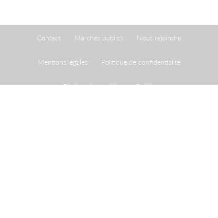
Contact
Marchés publics
Nous rejoindre
Mentions légales
Politique de confidentialité
Gestion des cookies
Crédits
Le Port de Strasbourg est un établissement public à
caractère administratif créé par une loi du 26 avril 1924
ayant homologué une convention du 20 mai 1923
conclue entre l'Etat et la Ville de Strasbourg.