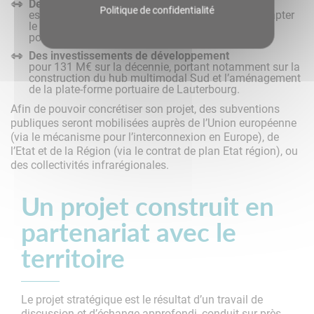
Des investissements de modernisation
Politique de confidentialité
estimés à 11 M€ sur la décennie, consistant à adapter
le port à son environnement (notamment par la
poursuite de l’aménagement du réseau cyclable) ;
Des investissements de développement
pour 131 M€ sur la décennie, portant notamment sur la
construction du hub multimodal Sud et l’aménagement
de la plate-forme portuaire de Lauterbourg.
Afin de pouvoir concrétiser son projet, des subventions
publiques seront mobilisées auprès de l’Union européenne
(via le mécanisme pour l’interconnexion en Europe), de
l’Etat et de la Région (via le contrat de plan Etat région), ou
des collectivités infrarégionales.
Un projet construit en
partenariat avec le
territoire
Le projet stratégique est le résultat d’un travail de
discussion et d’échange approfondi, conduit sur près