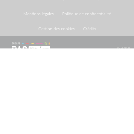
Mentions légales
Politique de confidentialité
Gestion des cookies
Crédits
Le Port de Strasbourg est un établissement public à
caractère administratif créé par une loi du 26 avril 1924
ayant homologué une convention du 20 mai 1923
conclue entre l'Etat et la Ville de Strasbourg.
Recevoir notre newsletter
Restez informé des actualités et informations importantes
du Groupe PAS