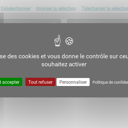
Déselectionner
Inverser la sélection
Télécharger la sélectio
lise des cookies et vous donne le contrôle sur c
e des services ferroviaires
Annexe 1 au GSF - Classifi
souhaitez activer
026 - Décembre 2025
des voies Strasbourg
t accepter
Tout refuser
Personnaliser
Politique de confiden
Télécharger
Télécharger