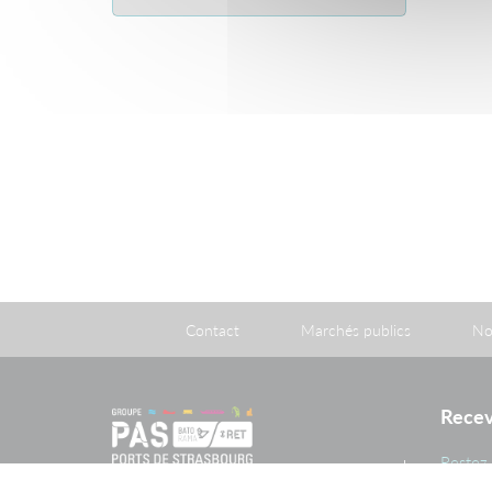
Télécharger
Contact
Marchés publics
No
Recev
Restez 
inform