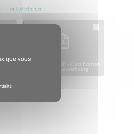
n
Tout télécharger
eux que vous
cation
Annexe 6 au GSF - Classification
des voies Lauterbourg
tialité
Télécharger