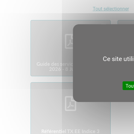
Tout sélectionner
Ce site uti
Guide des services ferroviaires
Guid
2026 - 8 Juin 2026
2
Tou
Télécharger
Référentiel TX EE Indice 3