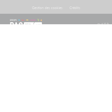
Gestion des cookies
Crédits
Le Port de Strasbourg est un établissement public à
caractère administratif créé par une loi du 26 avril 1924
ayant homologué une convention du 20 mai 1923
conclue entre l'Etat et la Ville de Strasbourg.
Recevoir notre newsletter
Restez informé des actualités et informations importantes
du Groupe PAS
Inscription