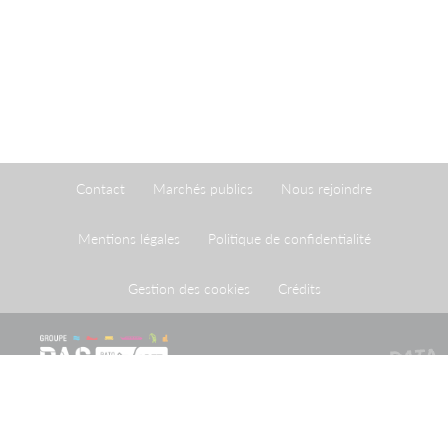
Contact
Marchés publics
Nous rejoindre
Mentions légales
Politique de confidentialité
Gestion des cookies
Crédits
Le Port de Strasbourg est un établissement public à
caractère administratif créé par une loi du 26 avril 1924