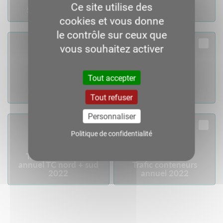
Ce site utilise des
Septembre 2022
Octobre 2022
cookies et vous donne
le contrôle sur ceux que
vous souhaitez activer
Tout accepter
Télécharger
Télécharger
Novembre 2022
Décembre 2022
Tout refuser
Personnaliser
Politique de confidentialité
Trafic conteneurs
Télécharger
Télécharger
annuel TC nord + sud
Trafic conteneurs
2022
annuel 2022