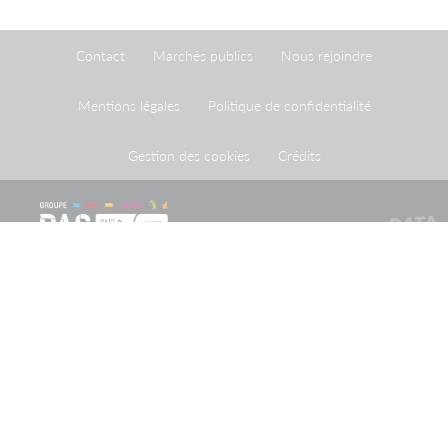
Contact
Marchés publics
Nous rejoindre
Mentions légales
Politique de confidentialité
Gestion des cookies
Crédits
Le Port de Strasbourg est un établissement public à
caractère administratif créé par une loi du 26 avril 1924
ayant homologué une convention du 20 mai 1923
conclue entre l'Etat et la Ville de Strasbourg.