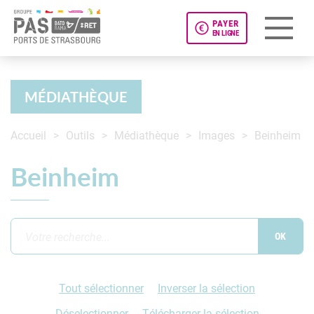
PAYER
EN LIGNE
Panneau de gestion des cookies
MÉDIATHÈQUE
Accueil
Outils
Médiathèque
Images
Beinheim
Beinheim
Tout sélectionner
Inverser la sélection
Déselectionner
Télécharger la sélection