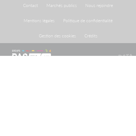
Contact
Marchés publics
Nous rejoindre
Mentions légales
Politique de confidentialité
Gestion des cookies
Crédits
Le Port de Strasbourg est un établissement public à
caractère administratif créé par une loi du 26 avril 1924
ayant homologué une convention du 20 mai 1923
conclue entre l'Etat et la Ville de Strasbourg.
Recevoir notre newsletter