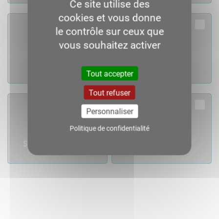
Ce site utilise des
cookies et vous donne
le contrôle sur ceux que
vous souhaitez activer
Download
Download
Novembre
Décembre
Tout accepter
Tout refuser
Personnaliser
Politique de confidentialité
Download
Download
Statistique fluviale
année 2020
Trafics 2020