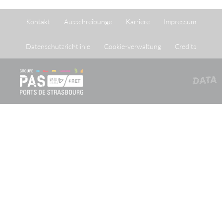
Kontakt
Ausschreibunge
Karriere
Impressum
Datenschutzrichtlinie
Cookie-verwaltung
Credits
Der Port autonome de Strasbourg (PAS) ist eine
öffentlich-rechtliche Verwaltungskörperschaft nach
französischem Recht (établissement public à caractère
administratif), zu deren Gründung das französische
Gesetz vom 26. April 1924 beschlossen wurde, das der
Gründungsvereinbarung vom 20. Mai 1923 zwischen
dem französischen Staat und der Stadt Straßburg
öffentliche Rechtswirkung verlieh.
Newsletteranmeldung