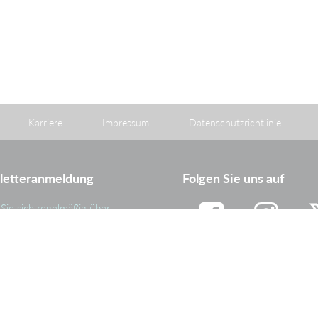
Karriere
Impressum
Datenschutzrichtlinie
letteranmeldung
Folgen Sie uns auf
Sie sich regelmäßig über
eiten und wichtige Ereignisse
ammenhang mit der
Facebook
Instagram
Tw
nehmensgruppe PAS
eren.
Linkedin
Youtube
Anmelden