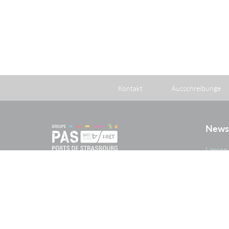
Kontakt
Ausschreibunge
News
Lassen 
Neuigk
im Zus
Der Port autonome de Strasbourg
Unter
(PAS) ist eine öffentlich-rechtliche
Informi
Verwaltungskörperschaft nach
französischem Recht (établissement
public à caractère administratif), zu
deren Gründung das französische
Gesetz vom 26. April 1924
beschlossen wurde, das der