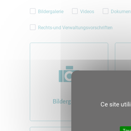
Bildergalerie
Videos
Dokument
Rechts-und Verwaltungsvorschriften
Bildergalerie
Ce site uti
Tou