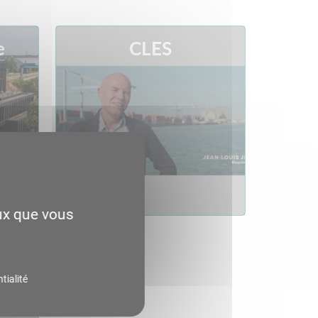
e
CLES
eux que vous
ourg
tialité