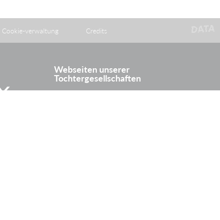
Cookie-verwaltung
Credits
Webseiten unserer
Tochtergesellschaften
itter
Rhine Europe Terminals
Batorama