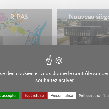
R-PAS
Nouveau sièg
lise des cookies et vous donne le contrôle sur c
souhaitez activer
90 ans du PAS
Port de Lauterb
t accepter
Tout refuser
Personnaliser
Politique de confiden