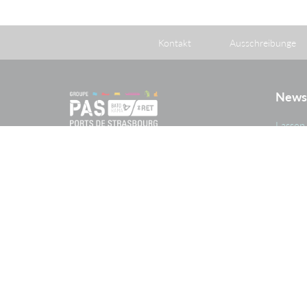
Kontakt
Ausschreibunge
News
Lassen 
Neuigk
im Zus
Der Port autonome de Strasbourg
Unter
(PAS) ist eine öffentlich-rechtliche
Informi
Verwaltungskörperschaft nach
französischem Recht (établissement
public à caractère administratif), zu
deren Gründung das französische
Gesetz vom 26. April 1924
beschlossen wurde, das der
Gründungsvereinbarung vom 20.
Mai 1923 zwischen dem
französischen Staat und der Stadt
Straßburg öffentliche Rechtswirkung
verlieh.