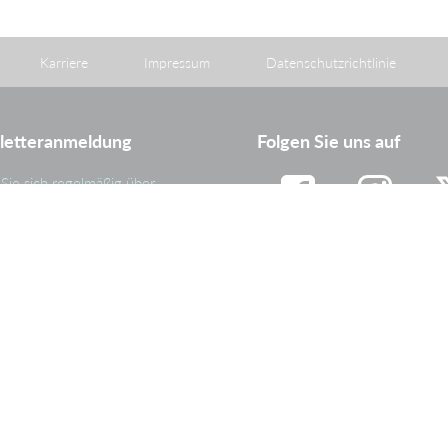
Karriere
Impressum
Datenschutzrichtlinie
letteranmeldung
Folgen Sie uns auf
Sie sich regelmäßig über
eiten und wichtige Ereignisse
ammenhang mit der
Facebook
Instagram
Tw
nehmensgruppe PAS
eren.
Linkedin
Youtube
Anmelden