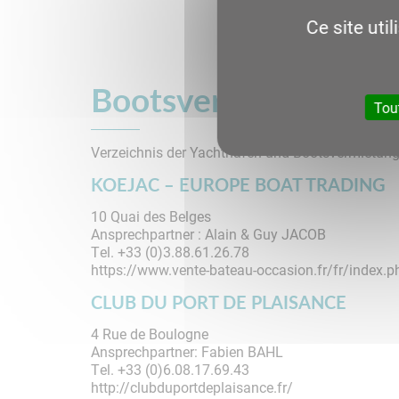
Ce site uti
Bootsvermietung
Tou
Verzeichnis der Yachthäfen und Bootsvermietung
KOEJAC – EUROPE BOAT TRADING
10 Quai des Belges
Ansprechpartner : Alain & Guy JACOB
Tel. +33 (0)3.88.61.26.78
https://www.vente-bateau-occasion.fr/fr/index.p
CLUB DU PORT DE PLAISANCE
4 Rue de Boulogne
Ansprechpartner: Fabien BAHL
Tel. +33 (0)6.08.17.69.43
http://clubduportdeplaisance.fr/