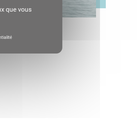
eux que vous
tialité