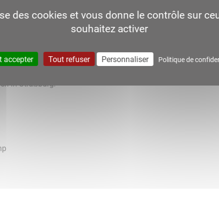
lise des cookies et vous donne le contrôle sur c
souhaitez activer
t accepter
Tout refuser
Personnaliser
Politique de confiden
en in Straßburg:
hp