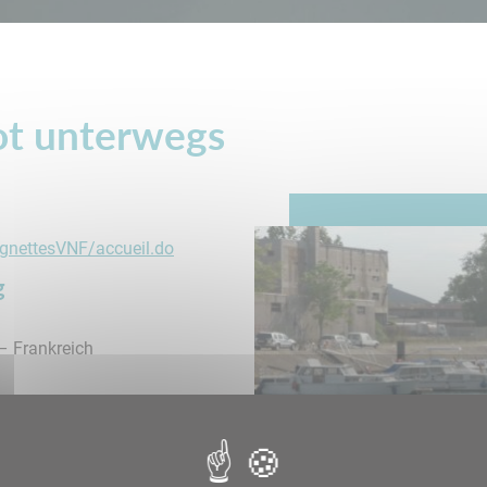
ot unterwegs
ignettesVNF/accueil.do
g
– Frankreich