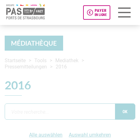
PAYER
EN LIGNE
Panneau de gestion des cookies
MÉDIATHÈQUE
Startseite
Tools
Mediathek
Pressemitteilungen
2016
2016
Alle auswählen
Auswahl umkehren