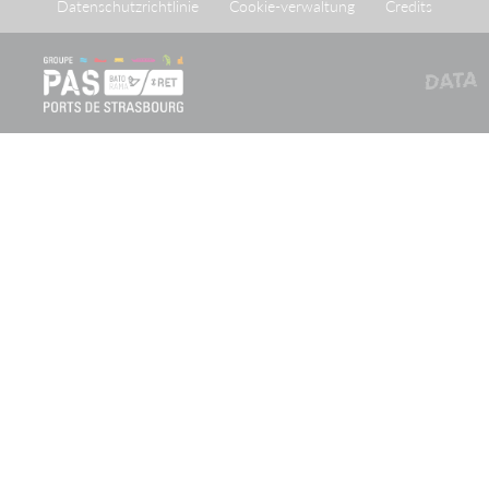
Datenschutzrichtlinie
Cookie-verwaltung
Credits
Der Port autonome de Strasbourg (PAS) ist eine
öffentlich-rechtliche Verwaltungskörperschaft nach
französischem Recht (établissement public à caractère
administratif), zu deren Gründung das französische
Gesetz vom 26. April 1924 beschlossen wurde, das der
Gründungsvereinbarung vom 20. Mai 1923 zwischen
dem französischen Staat und der Stadt Straßburg
öffentliche Rechtswirkung verlieh.
Newsletteranmeldung
Lassen Sie sich regelmäßig über Neuigkeiten und wichtige
Ereignisse im Zusammenhang mit der
Unternehmensgruppe PAS Informieren.