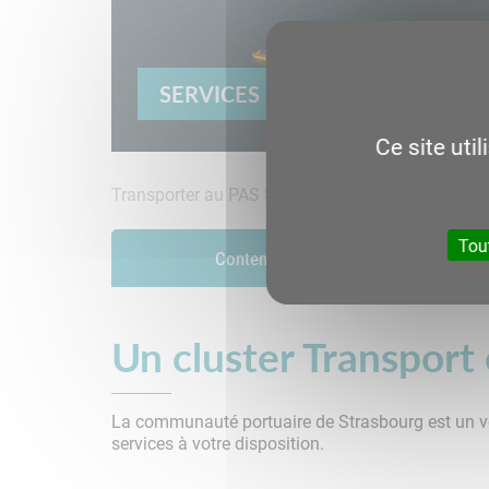
SERVICES PORTUAIRES
Ce site uti
Transporter au PAS
Services portuaires
Cluster lo
Tou
Conteneurs
Un cluster Transport 
La communauté portuaire de Strasbourg est un véri
services à votre disposition.