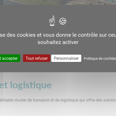
lise des cookies et vous donne le contrôle sur c
souhaitez activer
gistique
t accepter
Tout refuser
Personnaliser
Politique de confiden
Colis lourds
Cluster logistique
et logistique
table cluster de transport et de logistique qui offre des soluti