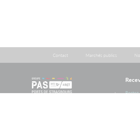
Contact
Marchés publics
No
Recev
Restez 
inform
PAS
Le Port de Strasbourg est un
établissement public à caractère
administratif créé par une loi du 26
avril 1924 ayant homologué une
convention du 20 mai 1923 conclue
entre l'Etat et la Ville de Strasbourg.