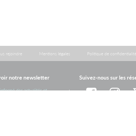
us rejoindre
Mentions légales
Politique de confidentialit
oir notre newsletter
Suivez-nous sur les ré
informé des actualités et
ations importantes du Groupe
Facebook
Instagram
Tw
Inscription
Linkedin
Youtube