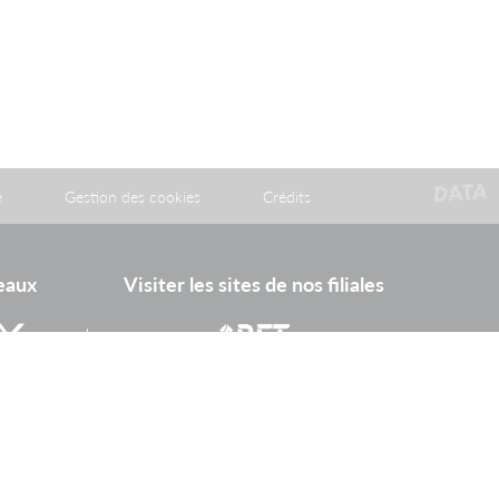
é
Gestion des cookies
Crédits
seaux
Visiter les sites de nos filiales
Rhine Europe Terminals
itter
Batorama