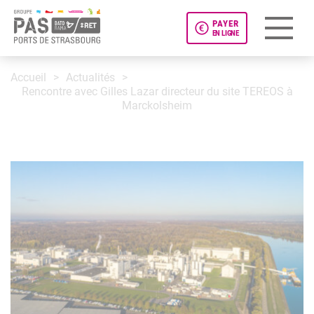
PAYER
EN LIGNE
Panneau de gestion des cookies
Accueil
Actualités
Rencontre avec Gilles Lazar directeur du site TEREOS à
Marckolsheim