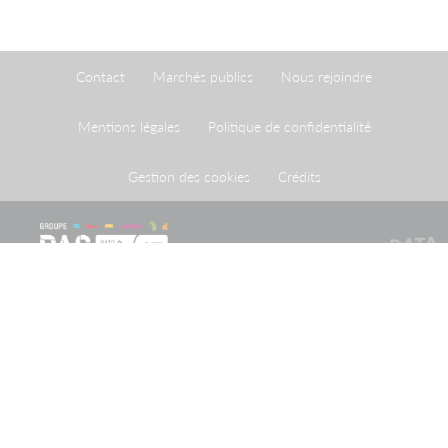
Contact
Marchés publics
Nous rejoindre
Mentions légales
Politique de confidentialité
Gestion des cookies
Crédits
Le Port de Strasbourg est un établissement public à
caractère administratif créé par une loi du 26 avril 1924
ayant homologué une convention du 20 mai 1923
conclue entre l'Etat et la Ville de Strasbourg.