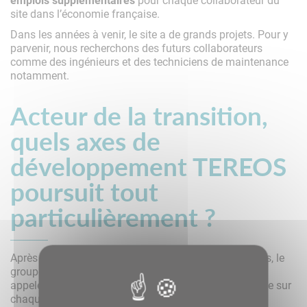
site dans l’économie française.
Dans les années à venir, le site a de grands projets. Pour y
parvenir, nous recherchons des futurs collaborateurs
comme des ingénieurs et des techniciens de maintenance
notamment.
Acteur de la transition,
quels axes de
développement TEREOS
poursuit tout
particulièrement ?
Après un premier plan d’engagement RSE sur cinq ans, le
groupe a initié début 2022 un nouveau plan durabilité
appelé «
SUSTAIN’30
», une stratégie globale qui porte sur
chaque dimension de notre activité.