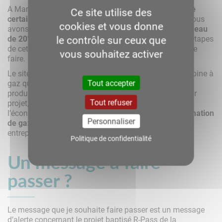
A Marckolsheim, nous déployons la
décarbonation de
Ce site utilise des
certains process par l’électrification.
Depuis 2022, nous
cookies et vous donne
avons pour objectif de réduire notre
consommation d’eau
le contrôle sur ceux que
de 20%
d’ici 5 ans. Nous avons atteint les premières étapes
de cet objectif et nous continuerons chaque année à le
vous souhaitez activer
faire.
Le site de Marckolsheim dispose également d’une turbine à
Tout accepter
gaz qui permet de compenser les fluctuations de
production d’énergie verte du réseau. Nous avons pour
Tout refuser
projet, en lien avec Jungbunzlauer et dans le cadre de
l’économie circulaire, de diminuer de
30% la consommation
Personnaliser
de gaz
pour la production de chaleur de nos deux
entreprises.
Politique de confidentialité
Un message à faire
passer ?
Le message que je souhaite faire passer est un message
d’alerte concernant le projet baptisé R-Pass de la