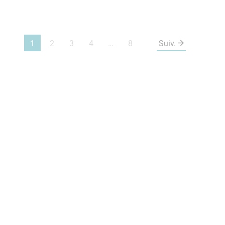
1
2
3
4
…
8
Suiv.