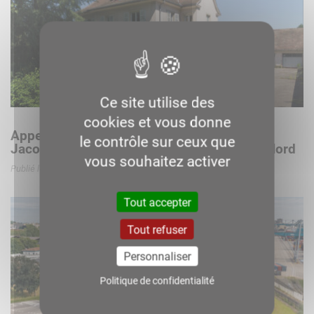
Ce site utilise des
cookies et vous donne
Appel à projet – reconversion du 45 quai
le contrôle sur ceux que
Jacoutot en site tertiaire à l’entrée du Port Nord
vous souhaitez activer
Publié le 26 février 2026
Tout accepter
Tout refuser
Personnaliser
Politique de confidentialité