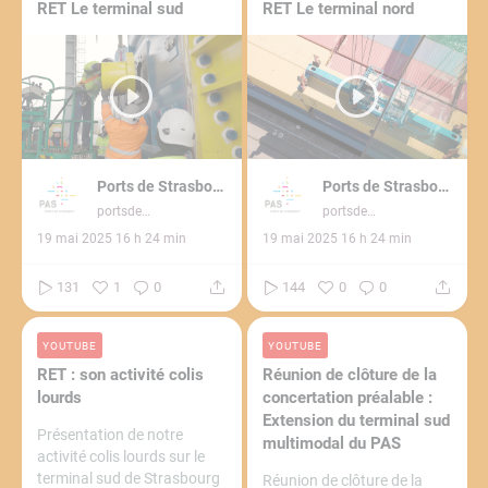
RET Le terminal sud
RET Le terminal nord
Ports de Strasbourg
Ports de Strasbourg
portsdestrasbourg3272
portsdestrasbourg3272
19 mai 2025 16 h 24 min
19 mai 2025 16 h 24 min
131
1
0
144
0
0
YOUTUBE
YOUTUBE
RET : son activité colis
Réunion de clôture de la
lourds
concertation préalable :
Extension du terminal sud
Présentation de notre
multimodal du PAS
activité colis lourds sur le
terminal sud de Strasbourg
Réunion de clôture de la