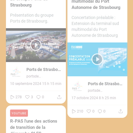
multimodal du Port
Strasbourg
Autonome de Strasbourg
Présentation du groupe
Concertation préalable :
Ports de Strasbourg.
Extension du terminal sud
multimodal du Port
Autonome de Strasbourg
Ports de Strasbourg
portsdestrasbourg3272
Ports de Strasbourg
10 septembre 2024 15 h 15 min
portsdestrasbourg3272
278
3
0
17 octobre 2024 8 h 25 min
210
0
0
YOUTUBE
R-PAS l'une des actions
de transition de la