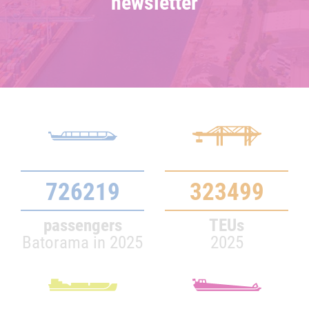
newsletter
726219
323499
passengers
TEUs
Batorama in 2025
2025