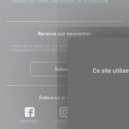
between the French State and the City of Strasbourg.
Receive our newsletter
Keep up-to-date with the latest news and important
information from the PAS Group
Subscribe
Ce site utili
Follow us in the media
Facebook
Instagram
Twitter