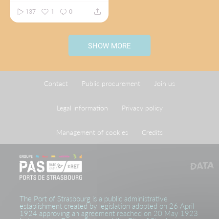
137
1
0
SHOW MORE
Contact
Public procurement
Join us
Legal information
Privacy policy
Management of cookies
Credits
The Port of Strasbourg is a public administrative
establishment created by legislation adopted on 26 April
1924 approving an agreement reached on 20 May 1923