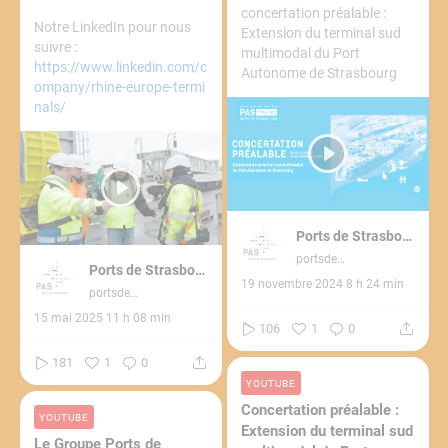
concertation préalable :
Notre LinkedIn pour nous
Extension du terminal sud
suivre :
multimodal du Port
https://www.linkedin.com/c
Autonome de Strasbourg
ompany/rhine-europe-termi
nals/
Ports de Strasbourg
portsdestrasbourg3272
Ports de Strasbourg
19 novembre 2024 8 h 24 min
portsdestrasbourg3272
15 mai 2025 11 h 08 min
106
1
0
181
1
0
YOUTUBE
Concertation préalable :
YOUTUBE
Extension du terminal sud
Le Groupe Ports de