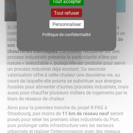
Tout accepter
Tout refuser
Personnaliser
Si l’Ademe classe la chaleur fatale parmi les meilleurs
contributeurs à la transition énergétique, c’est d’abord en
Politique de confidentialité
raison de
sa parfaite neutralité carbone, mais aussi de
son abondance et de sa faculté à se substituer aux
chaufferies thermiques
. La chaleur récupérée sur des
process industriels présente la particularité d’être par
nature « inéluctable », puisqu’elle est produite pour servir
un process industriel déjà existant. Sa seconde
valorisation offre à cette chaleur une deuxième vie, au
cours de laquelle elle pourra se substituer aux énergies
fossiles pour alimenter d’autres procédés industriels, mais
aussi pour chauffer plusieurs milliers de logements par le
biais de réseaux de chaleur.
Ainsi pour la première tranche du projet R-PAS à
Strasbourg, pas moins de
11 km de réseau neuf
seront
posés pour relier les premiers sites industriels du Port,
puis prolonger cette infrastructure vers les secteurs
urbanisés et réaliser l’interconnexion avec des réseaux