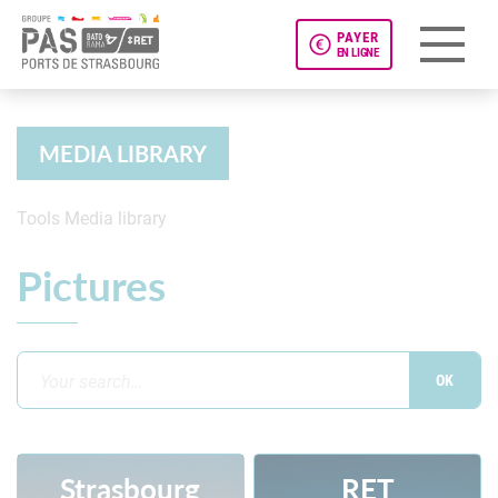
PAYER
EN LIGNE
Panneau de gestion des cookies
MEDIA LIBRARY
Tools
Media library
Images
Pictures
Strasbourg
RET