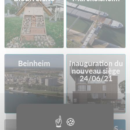
Consult
Download
Consult
Download
Beinheim
Inauguration du
nouveau siège
24/06/21
Consult
Download
Consult
Download
1ère pierre
Siège du PAS