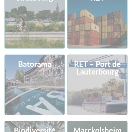
Batorama
RET – Port de
Lauterbourg
Consult
Download
Consult
Download
Biodiversité
Marckolsheim