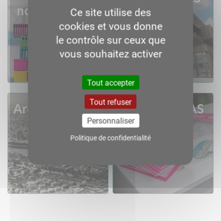
nouveau siège
Ce site utilise des
12-04-2021
cookies et vous donne
le contrôle sur ceux que
vous souhaitez activer
Consult
Download
Consult
Download
Tout accepter
Tout refuser
Archive du PAS
90 ans du PAS
Personnaliser
Politique de confidentialité
Consult
Download
Consult
Download