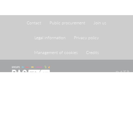
Contact
Public procurement
Join us
Legal information
Privacy policy
Management of cookies
Credits
The Port of Strasbourg is a public administrative
establishment created by legislation adopted on 26 April
1924 approving an agreement reached on 20 May 1923
between the French State and the City of Strasbourg.